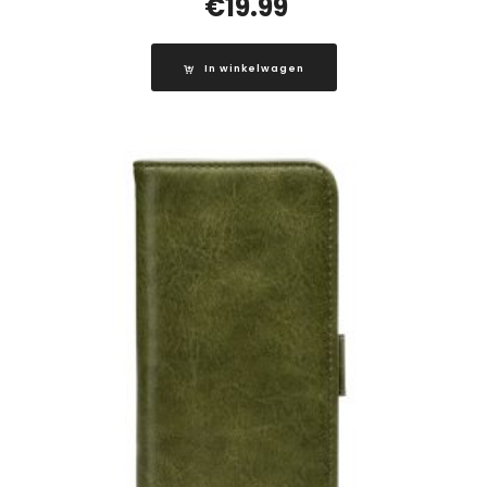
€
19.99
In winkelwagen