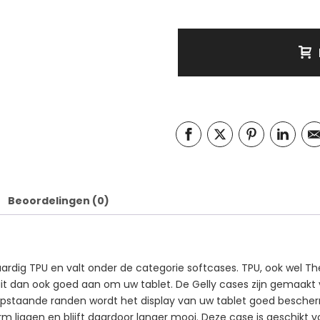
Beoordelingen (0)
rdig TPU en valt onder de categorie softcases. TPU, ook wel The
sluit dan ook goed aan om uw tablet. De Gelly cases zijn gemaak
n opstaande randen wordt het display van uw tablet goed besche
herm liggen en blijft daardoor langer mooi. Deze case is geschikt