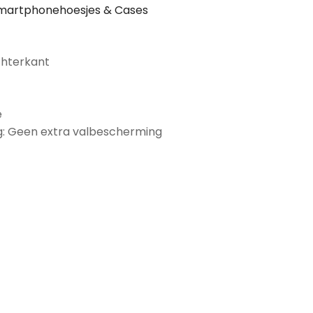
martphonehoesjes & Cases
chterkant
e
: Geen extra valbescherming