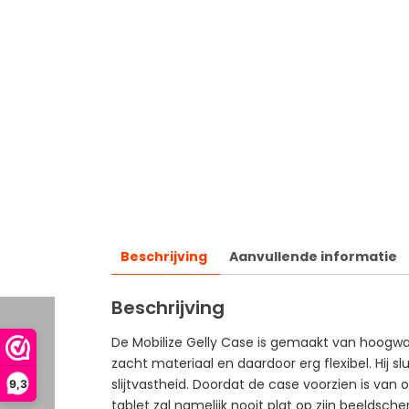
Beschrijving
Aanvullende informatie
Beschrijving
De Mobilize Gelly Case is gemaakt van hoogwaa
zacht materiaal en daardoor erg flexibel. Hij 
slijtvastheid. Doordat de case voorzien is va
9,3
tablet zal namelijk nooit plat op zijn beeldsc