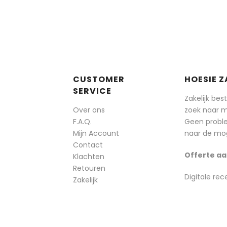
CUSTOMER
HOESIE Z
SERVICE
Zakelijk bes
Over ons
zoek naar 
F.A.Q.
Geen probl
Mijn Account
naar de mog
Contact
Offerte aa
Klachten
Retouren
Digitale rec
Zakelijk