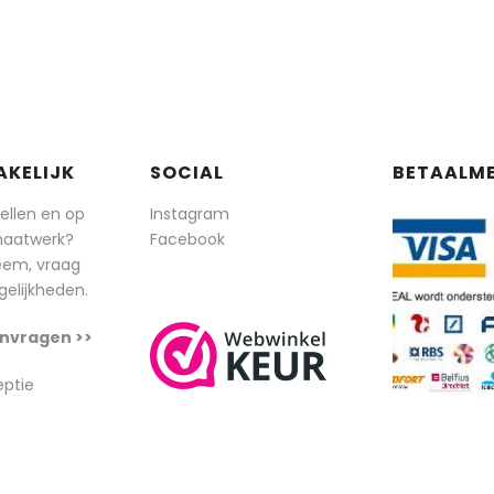
AKELIJK
SOCIAL
BETAALM
tellen en op
Instagram
maatwerk?
Facebook
eem, vraag
elijkheden.
nvragen >>
eptie