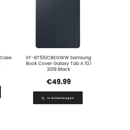
p Case
EF-BT510CBEGWW Samsung
k
Book Cover Galaxy Tab A 10.1
2019 Black
€
49.99
In winkelwagen