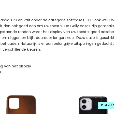
rdig TPU en valt onder de categorie softcases. TPU, ook wel The
sluit dan ook goed aan om uw toestel. De Gelly cases zijn gemaa
n opstaande randen wordt het display van uw toestel goed besch
scherm liggen en blijft daardoor langer mooi. Deze case is geschi
 behouden. Natuurlijk is er aan belangrijke uitsparingen gedacht
in verschillende kleuren.
g van het display
s
Out of 