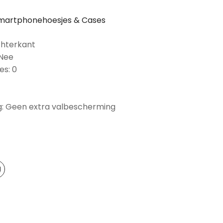
martphonehoesjes & Cases
chterkant
 Nee
es: 0
: Geen extra valbescherming