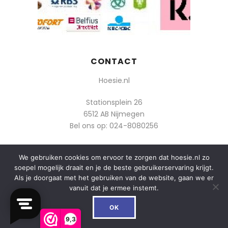
CONTACT
Hoesie.nl
Stationsplein 26
6512 AB Nijmegen
Bel ons op:
024-8080256
Of mail: info@hoesie.nl
We gebruiken cookies om ervoor te zorgen dat hoesie.nl zo
soepel mogelijk draait en je de beste gebruikerservaring krijgt.
Als je doorgaat met het gebruiken van de website, gaan we er
vanuit dat je ermee instemt.
0
© 2014-2025 Boozt - Hoesie.nl. All rights reserved.
OK
algemene voorwaarden
9,3
privacy