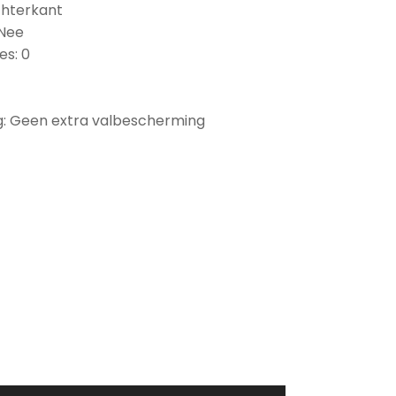
chterkant
 Nee
es: 0
: Geen extra valbescherming