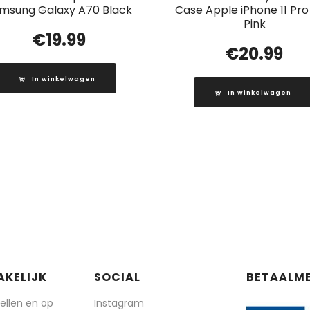
msung Galaxy A70 Black
Case Apple iPhone 11 Pro
Pink
€
19.99
€
20.99
In winkelwagen
In winkelwagen
AKELIJK
SOCIAL
BETAALM
tellen en op
Instagram