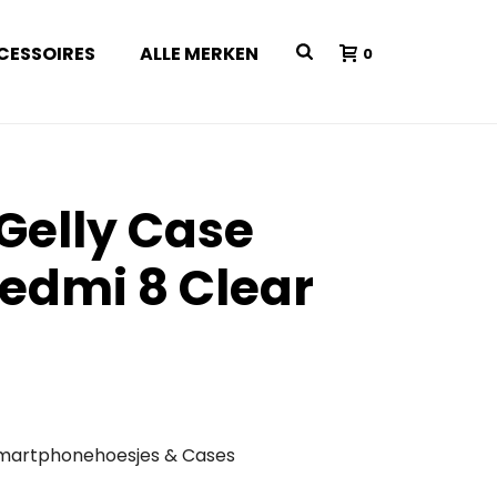
CESSOIRES
ALLE MERKEN
0
 Gelly Case
edmi 8 Clear
martphonehoesjes & Cases