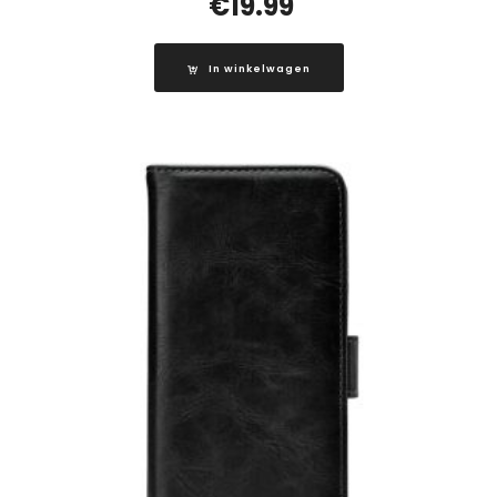
€
19.99
In winkelwagen