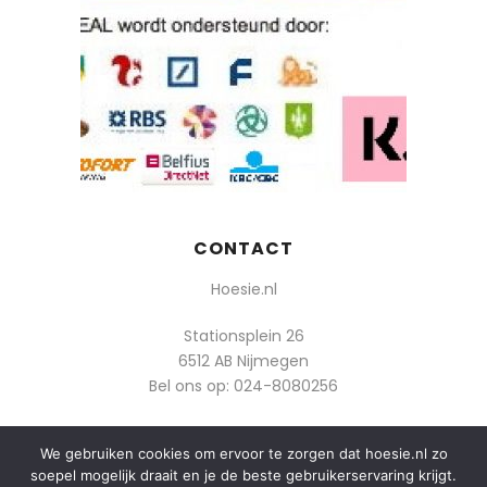
CONTACT
Hoesie.nl
Stationsplein 26
6512 AB Nijmegen
Bel ons op:
024-8080256
Of mail: info@hoesie.nl
We gebruiken cookies om ervoor te zorgen dat hoesie.nl zo
soepel mogelijk draait en je de beste gebruikerservaring krijgt.