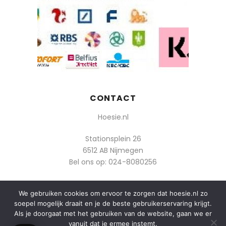
CONTACT
Hoesie.nl
Stationsplein 26
6512 AB Nijmegen
Bel ons op:
024-8080256
Of mail: info@hoesie.nl
We gebruiken cookies om ervoor te zorgen dat hoesie.nl zo
soepel mogelijk draait en je de beste gebruikerservaring krijgt.
Als je doorgaat met het gebruiken van de website, gaan we er
vanuit dat je ermee instemt.