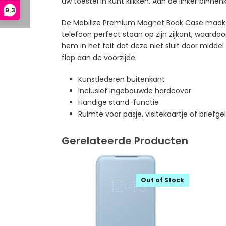
uw toestel in kunt klikken. Aan de linker binne
9,3
De Mobilize Premium Magnet Book Case maakt sl
telefoon perfect staan op zijn zijkant, waardo
hem in het feit dat deze niet sluit door midd
flap aan de voorzijde.
Kunstlederen buitenkant
Inclusief ingebouwde hardcover
Handige stand-functie
Ruimte voor pasje, visitekaartje of briefge
Gerelateerde Producten
Out of Stock