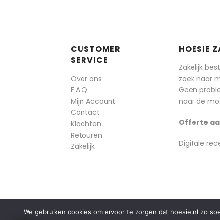
CUSTOMER
HOESIE Z
SERVICE
Zakelijk bes
Over ons
zoek naar 
F.A.Q.
Geen probl
Mijn Account
naar de mog
Contact
Offerte aa
Klachten
Retouren
Digitale rec
Zakelijk
We gebruiken cookies om ervoor te zorgen dat hoesie.nl zo soepe