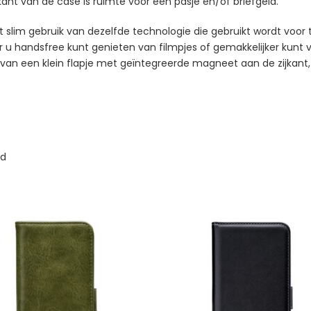
nkant van de case is ruimte voor een pasje en/of briefgeld.
im gebruik van dezelfde technologie die gebruikt wordt voor t
or u handsfree kunt genieten van filmpjes of gemakkelijker kunt 
el van een klein flapje met geïntegreerde magneet aan de zijka
ld