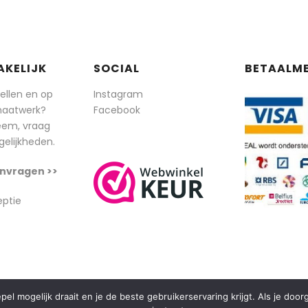
AKELIJK
SOCIAL
BETAALM
tellen en op
Instagram
maatwerk?
Facebook
eem, vraag
elijkheden.
nvragen >>
eptie
l mogelijk draait en je de beste gebruikerservaring krijgt. Als je doo