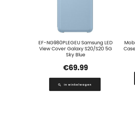
EF-NG980PLEGEU Samsung LED
Mobi
View Cover Galaxy S20/S20 5G
Case
Sky Blue
€
69.99
In winkelwagen