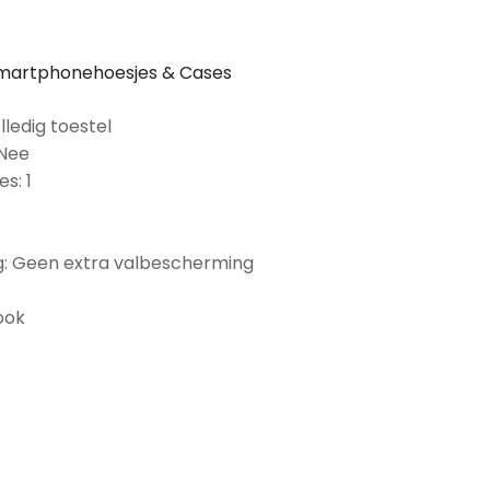
martphonehoesjes & Cases
lledig toestel
 Nee
s: 1
: Geen extra valbescherming
ook