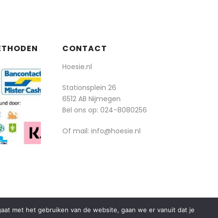
ETHODEN
CONTACT
Hoesie.nl
Stationsplein 26
6512 AB Nijmegen
Bel ons op:
024-8080256
Of mail: info@hoesie.nl
rgaat met het gebruiken van de website, gaan we er vanuit dat je