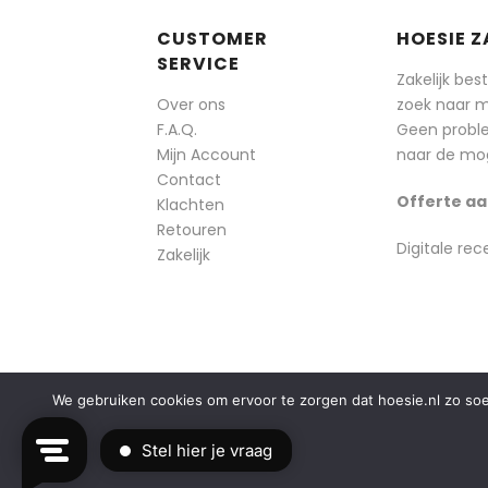
CUSTOMER
HOESIE Z
SERVICE
Zakelijk bes
Over ons
zoek naar 
F.A.Q.
Geen probl
Mijn Account
naar de mog
Contact
Offerte aa
Klachten
Retouren
Digitale rec
Zakelijk
We gebruiken cookies om ervoor te zorgen dat hoesie.nl zo soepe
© 2014-2025 Boozt - Hoesie.nl. All rights reserved.