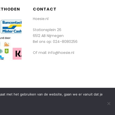
ETHODEN
CONTACT
Hoesie.nl
Stationsplein 26
6512 AB Nijmegen
Bel ons op:
024-8080256
Of mail: info@hoesie.nl
rgaat met het gebruiken van de website, gaan we er vanuit dat je
algemene voorwaarden
privacy