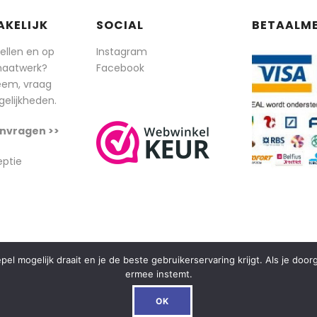
AKELIJK
SOCIAL
BETAALM
tellen en op
Instagram
maatwerk?
Facebook
eem, vraag
elijkheden.
nvragen >>
eptie
l mogelijk draait en je de beste gebruikerservaring krijgt. Als je doo
ermee instemt.
OK