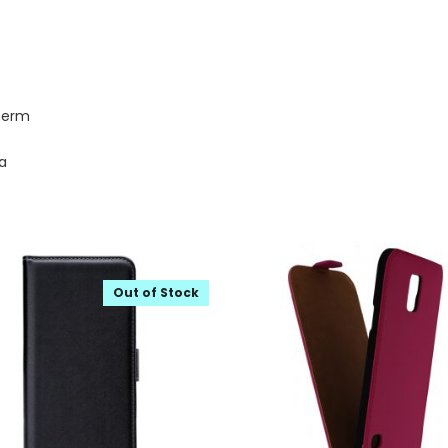
herm
a
Out of Stock