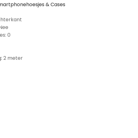
martphonehoesjes & Cases
chterkant
 Nee
es: 0
: 2 meter