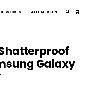
CESSOIRES
ALLE MERKEN
0
 Shatterproof
msung Galaxy
k