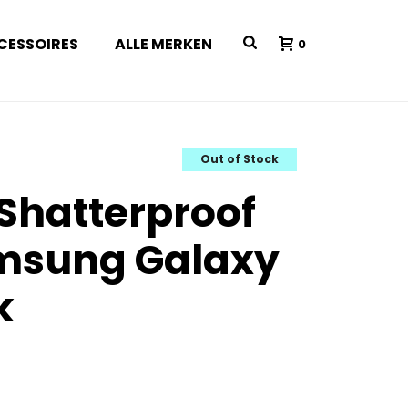
CESSOIRES
ALLE MERKEN
0
Out of Stock
 Shatterproof
msung Galaxy
k