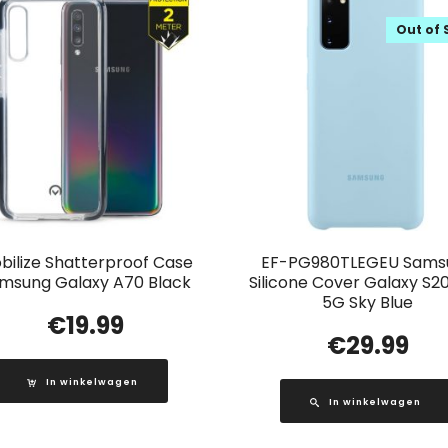
Out of 
bilize Shatterproof Case
EF-PG980TLEGEU Sams
msung Galaxy A70 Black
Silicone Cover Galaxy S2
5G Sky Blue
€
19.99
€
29.99
In winkelwagen
In winkelwagen