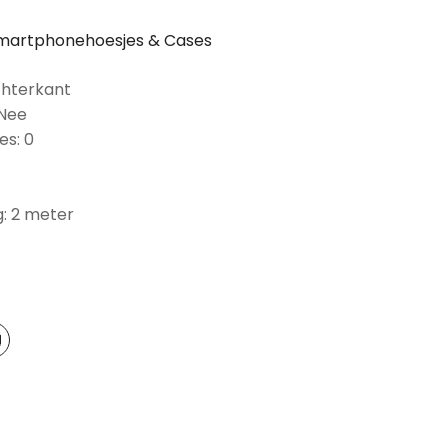
martphonehoesjes & Cases
chterkant
 Nee
es: 0
: 2 meter