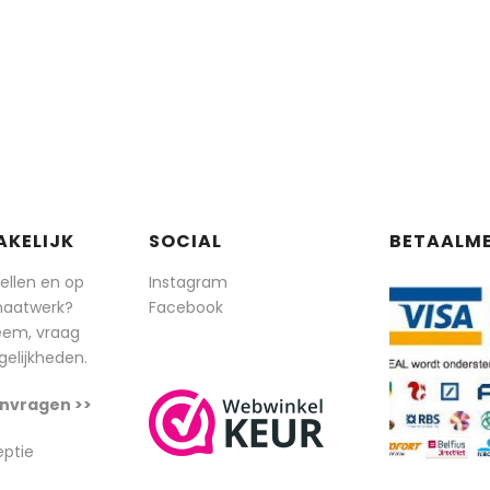
AKELIJK
SOCIAL
BETAALM
tellen en op
Instagram
maatwerk?
Facebook
eem, vraag
elijkheden.
nvragen >>
eptie