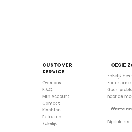
CUSTOMER
HOESIE Z
SERVICE
Zakelijk bes
Over ons
zoek naar 
F.A.Q.
Geen probl
Mijn Account
naar de mog
Contact
Offerte aa
Klachten
Retouren
Digitale rec
Zakelijk