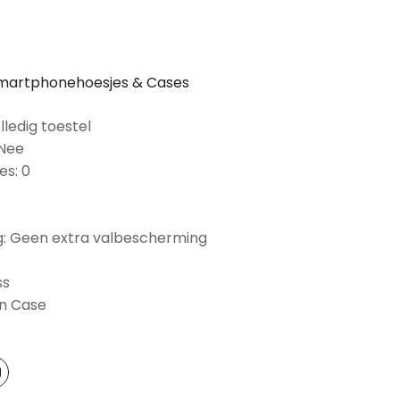
martphonehoesjes & Cases
lledig toestel
 Nee
es: 0
: Geen extra valbescherming
ss
on Case