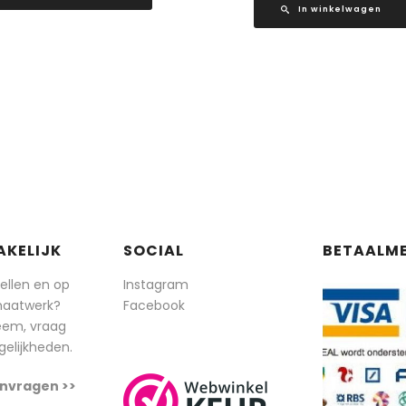
In winkelwagen
AKELIJK
SOCIAL
BETAALM
tellen en op
Instagram
maatwerk?
Facebook
eem, vraag
elijkheden.
nvragen >>