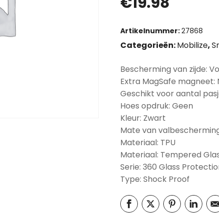
€
19.98
Artikelnummer:
27868
Categorieën:
Mobilize
,
S
Bescherming van zijde: Vo
Extra MagSafe magneet:
Geschikt voor aantal pasj
Hoes opdruk: Geen
Kleur: Zwart
Mate van valbescherming
Materiaal: TPU
Materiaal: Tempered Gla
Serie: 360 Glass Protecti
Type: Shock Proof