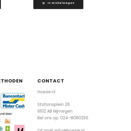
In winkelwagen
ETHODEN
CONTACT
Hoesie.nl
Stationsplein 26
6512 AB Nijmegen
Bel ons op:
024-8080256
Of mail: info@hoesie.nl