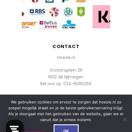
CONTACT
Hoesie.nl
Stationsplein 26
6512 AB Nijmegen
Bel ons op:
024-8080256
Of mail: info@hoesie.nl
We gebruiken cookies om ervoor te zorgen dat hoesie.nl zo
soepel mogelijk draait en je de beste gebruikerservaring krijgt.
Als je doorgaat met het gebruiken van de website, gaan we er
vanuit dat je ermee instemt.
0
© 2014-2025 Boozt - Hoesie.nl. All rights reserved.
OK