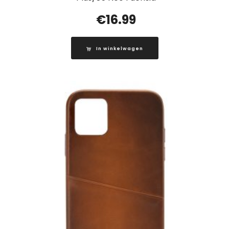
€
16.99
In winkelwagen