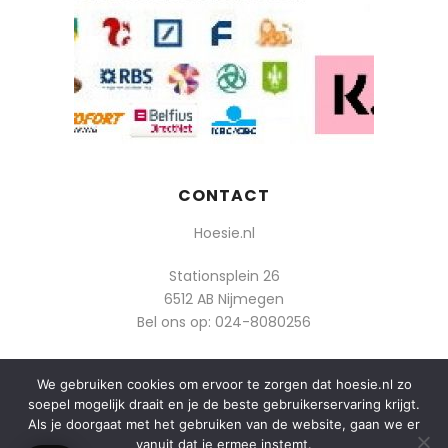
CONTACT
Hoesie.nl
Stationsplein 26
6512 AB Nijmegen
Bel ons op:
024-8080256
Of mail: info@hoesie.nl
We gebruiken cookies om ervoor te zorgen dat hoesie.nl zo
soepel mogelijk draait en je de beste gebruikerservaring krijgt.
Als je doorgaat met het gebruiken van de website, gaan we er
vanuit dat je ermee instemt.