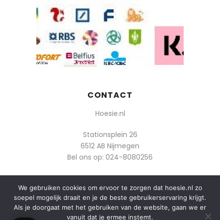
CONTACT
Hoesie.nl
Stationsplein 26
6512 AB Nijmegen
Bel ons op:
024-8080256
Of mail: info@hoesie.nl
We gebruiken cookies om ervoor te zorgen dat hoesie.nl zo
soepel mogelijk draait en je de beste gebruikerservaring krijgt.
Als je doorgaat met het gebruiken van de website, gaan we er
vanuit dat je ermee instemt.