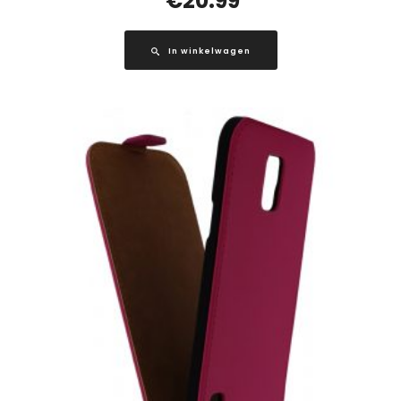
€
20.99
In winkelwagen