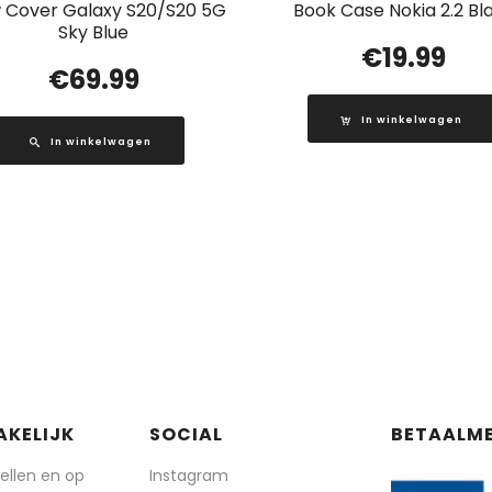
 Cover Galaxy S20/S20 5G
Book Case Nokia 2.2 Bl
Sky Blue
€
19.99
€
69.99
In winkelwagen
In winkelwagen
AKELIJK
SOCIAL
BETAALM
tellen en op
Instagram