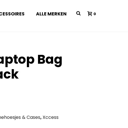
CESSOIRES
ALLE MERKEN
0
aptop Bag
ack
ehoesjes & Cases
,
Xccess