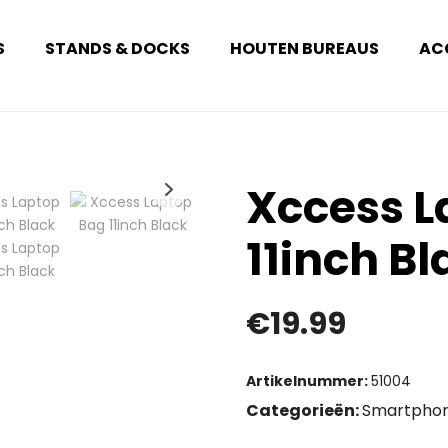
S
STANDS & DOCKS
HOUTEN BUREAUS
AC
Xccess L
11inch Bl
€
19.99
Artikelnummer:
51004
Categorieën:
Smartphon