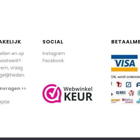
AKELIJK
SOCIAL
BETAALM
tellen en op
Instagram
maatwerk?
Facebook
eem, vraag
elijkheden.
nvragen >>
eptie