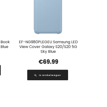
t Book
EF-NG980PLEGEU Samsung LED
 Blue
View Cover Galaxy S20/S20 5G
Sky Blue
€
69.99
In winkelwagen