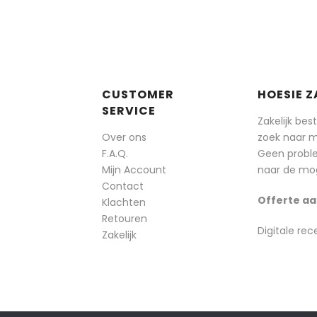
CUSTOMER
HOESIE Z
SERVICE
Zakelijk bes
Over ons
zoek naar 
F.A.Q.
Geen probl
Mijn Account
naar de mog
Contact
Offerte aa
Klachten
Retouren
Digitale rec
Zakelijk