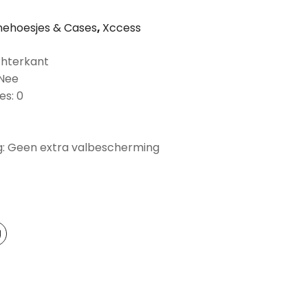
ehoesjes & Cases
,
Xccess
chterkant
 Nee
es: 0
: Geen extra valbescherming