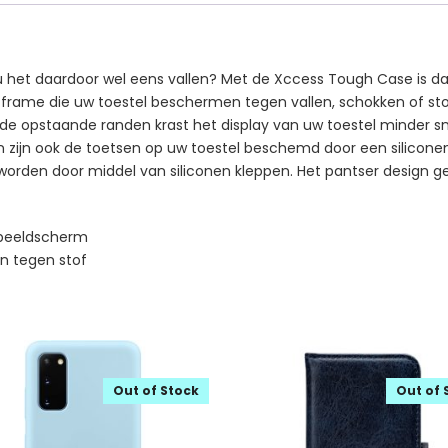
u het daardoor wel eens vallen? Met de Xccess Tough Case is d
ic frame die uw toestel beschermen tegen vallen, schokken of s
 de opstaande randen krast het display van uw toestel minder s
zijn ook de toetsen op uw toestel beschemd door een siliconenl
en door middel van siliconen kleppen. Het pantser design geef
 beeldscherm
n tegen stof
Out of Stock
Out of 