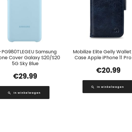
-PG980TLEGEU Samsung
Mobilize Elite Gelly Walle
cone Cover Galaxy S20/S20
Case Apple iPhone 11 Pro
5G Sky Blue
€
20.99
€
29.99
In winkelwagen
In winkelwagen