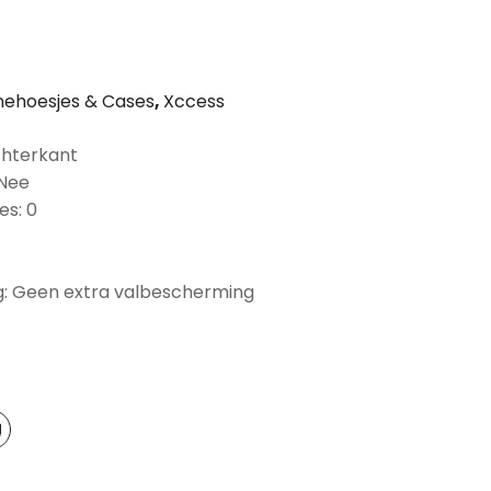
ehoesjes & Cases
,
Xccess
chterkant
 Nee
es: 0
: Geen extra valbescherming