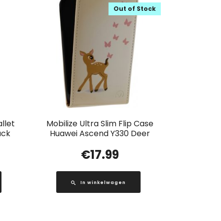
Out of Stock
llet
Mobilize Ultra Slim Flip Case
ack
Huawei Ascend Y330 Deer
€
17.99
In winkelwagen