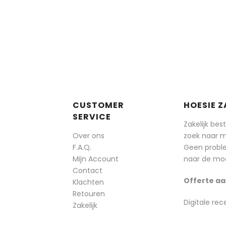
CUSTOMER
HOESIE Z
SERVICE
Zakelijk bes
Over ons
zoek naar 
F.A.Q.
Geen probl
Mijn Account
naar de mog
Contact
Offerte aa
Klachten
Retouren
Digitale rec
Zakelijk