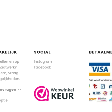
AKELIJK
SOCIAL
BETAALM
tellen en op
Instagram
maatwerk?
Facebook
eem, vraag
elijkheden.
nvragen >>
eptie