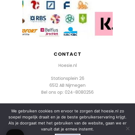
CONTACT
Hoesie.nl
Stationsplein 26
6512 AB Nijmegen
Bel ons op:
024-8080256
Of mail: info@hoesie.nl
We gebruiken cookies om ervoor te zorgen dat hoesie.nl zo
soepel mogelijk draait en je de beste gebruikerservaring krijgt.
Als je doorgaat met het gebruiken van de website, gaan we er
vanuit dat je ermee instemt.
0