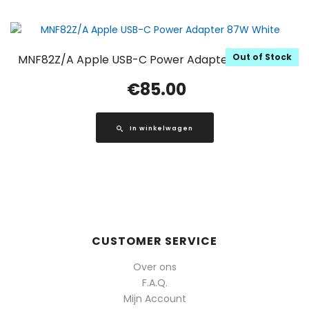
Out of Stock
MNF82Z/A Apple USB-C Power Adapter 87W White
€
85.00
In winkelwagen
CUSTOMER SERVICE
Over ons
F.A.Q.
Mijn Account