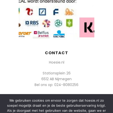
CONTACT
Hoesie.nl
Stationsplein 26
6512 AB Nijmegen
Bel ons op:
024-8080256
Of mail: info@hoesie.nl
We gebruiken cookies om ervoor te zorgen dat hoesie.nl zo
soepel mogelijk draait en je de beste gebruikerservaring krijgt.
Als je doorgaat met het gebruiken van de website, gaan we er