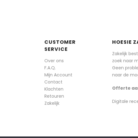
CUSTOMER
HOESIE Z
SERVICE
Zakelijk bes
Over ons
zoek naar 
F.A.Q.
Geen probl
Mijn Account
naar de mog
Contact
Offerte aa
Klachten
Retouren
Digitale rec
Zakelijk