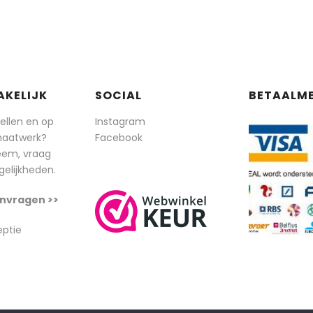
AKELIJK
SOCIAL
BETAALM
tellen en op
Instagram
maatwerk?
Facebook
eem, vraag
elijkheden.
nvragen >>
eptie