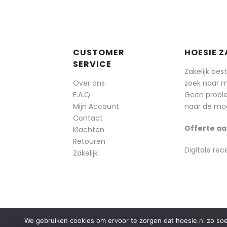
CUSTOMER
HOESIE Z
SERVICE
Zakelijk bes
Over ons
zoek naar 
F.A.Q.
Geen probl
Mijn Account
naar de mog
Contact
Offerte aa
Klachten
Retouren
Digitale rec
Zakelijk
We gebruiken cookies om ervoor te zorgen dat hoesie.nl zo soepe