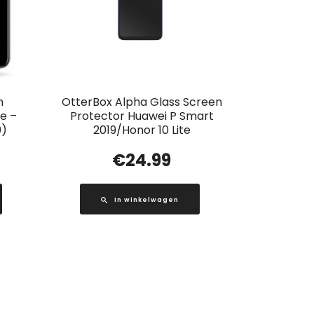
n
OtterBox Alpha Glass Screen
e –
Protector Huawei P Smart
0)
2019/Honor 10 Lite
€
24.99
In winkelwagen