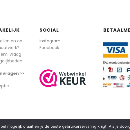
AKELIJK
SOCIAL
BETAALM
tellen en op
Instagram
maatwerk?
Facebook
eem, vraag
elijkheden.
nvragen >>
eptie
l mogelijk draait en je de beste gebruikerservaring krijgt. Als je doo