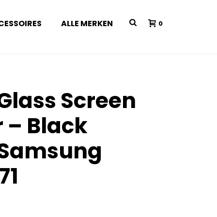
CESSOIRES
ALLE MERKEN
0
 Glass Screen
r – Black
 Samsung
71