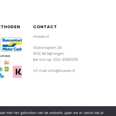
ETHODEN
CONTACT
Hoesie.nl
Stationsplein 26
6512 AB Nijmegen
Bel ons op:
024-8080256
Of mail: info@hoesie.nl
rgaat met het gebruiken van de website, gaan we er vanuit dat je