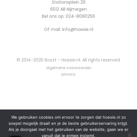
Stationsplein 26
6512 AB Nijmegen
Bel ons op:
024-8080256
Of mail: info@hoesie.nl
© 2014-2025 Boozt - Hoesie.nl. All rights reserved.
algemene voorwaarden
privacy
We gebruiken cookies om ervoor te zorgen dat hoesie.nl zo
soepel mogelijk draait en je de beste gebruikerservaring krijgt.
Als je doorgaat met het gebruiken van de website, gaan we er
vanuit dat je ermee instemt.