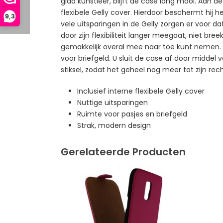
glad kunstleer, blijft de case lang mooi. Aan d
flexibele Gelly cover. Hierdoor beschermt hi
9,3
vele uitsparingen in de Gelly zorgen er voor d
door zijn flexibiliteit langer meegaat, niet br
gemakkelijk overal mee naar toe kunt nemen. A
voor briefgeld. U sluit de case af door midde
stiksel, zodat het geheel nog meer tot zijn rec
Inclusief interne flexibele Gelly cover
Nuttige uitsparingen
Ruimte voor pasjes en briefgeld
Strak, modern design
Gerelateerde Producten