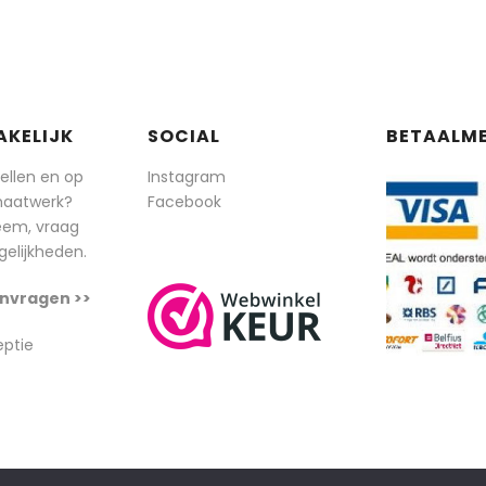
AKELIJK
SOCIAL
BETAALM
tellen en op
Instagram
maatwerk?
Facebook
eem, vraag
elijkheden.
nvragen >>
eptie