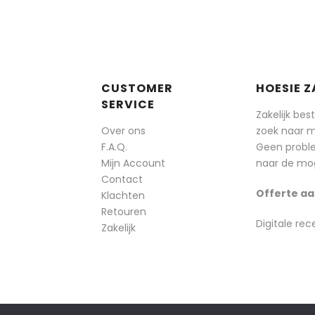
CUSTOMER
HOESIE Z
SERVICE
Zakelijk bes
Over ons
zoek naar 
F.A.Q.
Geen probl
Mijn Account
naar de mog
Contact
Offerte aa
Klachten
Retouren
Digitale rec
Zakelijk