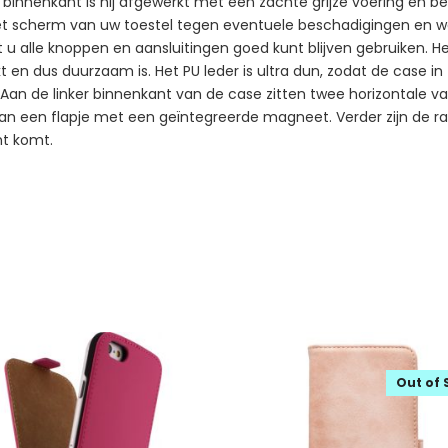
e binnenkant is hij afgewerkt met een zachte grijze voering en be
j het scherm van uw toestel tegen eventuele beschadigingen en
at u alle knoppen en aansluitingen goed kunt blijven gebruiken. H
eekt en dus duurzaam is. Het PU leder is ultra dun, zodat de case 
an de linker binnenkant van de case zitten twee horizontale vak
l van een flapje met een geïntegreerde magneet. Verder zijn de
ht komt.
Out of 