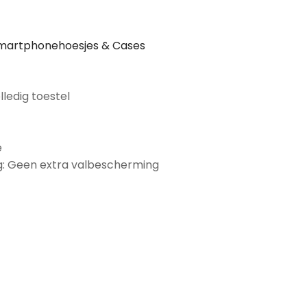
martphonehoesjes & Cases
lledig toestel
e
: Geen extra valbescherming