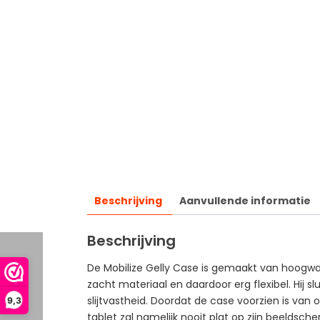
Beschrijving
Aanvullende informatie
Beschrijving
De Mobilize Gelly Case is gemaakt van hoogwaa
zacht materiaal en daardoor erg flexibel. Hij 
slijtvastheid. Doordat de case voorzien is va
9,3
tablet zal namelijk nooit plat op zijn beeldsc