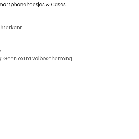
martphonehoesjes & Cases
chterkant
e
: Geen extra valbescherming