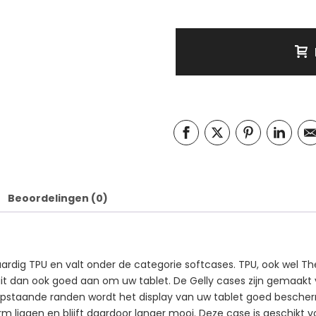
Beoordelingen (0)
rdig TPU en valt onder de categorie softcases. TPU, ook wel The
sluit dan ook goed aan om uw tablet. De Gelly cases zijn gemaak
n opstaande randen wordt het display van uw tablet goed besche
herm liggen en blijft daardoor langer mooi. Deze case is geschikt