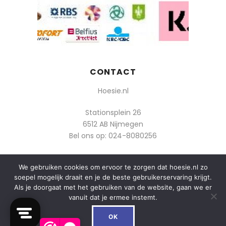
CONTACT
Hoesie.nl
Stationsplein 26
6512 AB Nijmegen
Bel ons op:
024-8080256
Of mail: info@hoesie.nl
We gebruiken cookies om ervoor te zorgen dat hoesie.nl zo
soepel mogelijk draait en je de beste gebruikerservaring krijgt.
Als je doorgaat met het gebruiken van de website, gaan we er
vanuit dat je ermee instemt.
0
© 2014-2025 Boozt - Hoesie.nl. All rights reserved.
OK
algemene voorwaarden