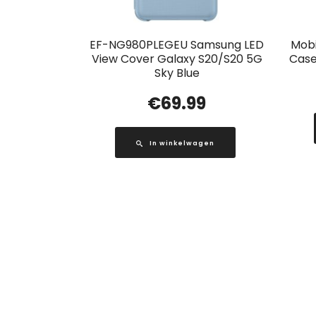
EF-NG980PLEGEU Samsung LED
Mobi
View Cover Galaxy S20/S20 5G
Case
Sky Blue
€
69.99
In winkelwagen