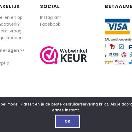
AKELIJK
SOCIAL
BETAALM
tellen en op
Instagram
maatwerk?
Facebook
eem, vraag
elijkheden.
nvragen >>
eptie
l mogelijk draait en je de beste gebruikerservaring krijgt. Als je doo
ermee instemt.
OK