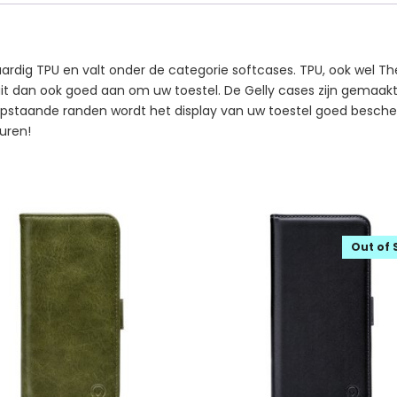
rdig TPU en valt onder de categorie softcases. TPU, ook wel The
sluit dan ook goed aan om uw toestel. De Gelly cases zijn gemaa
n opstaande randen wordt het display van uw toestel goed besch
euren!
Out of 