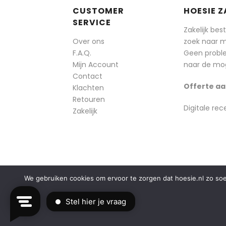
CUSTOMER
HOESIE Z
SERVICE
Zakelijk bes
Over ons
zoek naar 
F.A.Q.
Geen probl
Mijn Account
naar de mog
Contact
Offerte aa
Klachten
Retouren
Digitale rec
Zakelijk
We gebruiken cookies om ervoor te zorgen dat hoesie.nl zo soepe
© 2014-2025 Boozt - Hoesie.nl. All rights reserved.