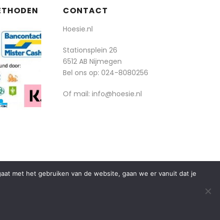
ETHODEN
CONTACT
Hoesie.nl
Stationsplein 26
6512 AB Nijmegen
Bel ons op:
024-8080256
Of mail: info@hoesie.nl
rgaat met het gebruiken van de website, gaan we er vanuit dat je
algemene voorwaarden
privacy