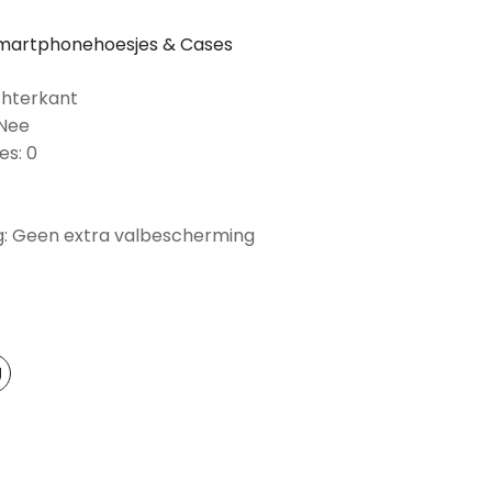
martphonehoesjes & Cases
chterkant
 Nee
es: 0
: Geen extra valbescherming