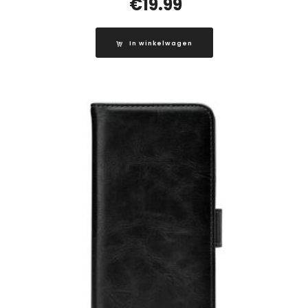
€
19.99
In winkelwagen