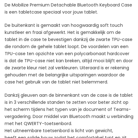
De Mobilize Premium Detachable Bluetooth Keyboard Case
is een tabletcase speciaal voor jouw tablet.
De buitenkant is gemaakt van hoogwaardig soft touch
kunstleer en fraai afgewerkt. Het is gemakkelijk om de
tablet in de case te bevestigen dankzij de zwarte TPU-case
die rondom de gehele tablet loopt. De voordelen van een
TPU-case ten opzichte van een polycarbonaat hardcover
is dat de TPU-case niet kan breken, altijd mooi blijft en door
de zwarte kleur niet zal verkleuren. Uiteraard is er rekening
gehouden met de belangrijke uitsparingen waardoor de
case het gebruik van de tablet niet belemmerd.
Dankzij gleuven aan de binnenkant van de case is de tablet
is in 3 verschillende standen te zetten voor beter zicht op
het scherm tijdens het typen van je document of Teams-
vergadering. Door middel van Bluetooth maakt u verbinding
met het QWERTY-toetsenbord.
Het uitneembare toetsenbord is licht van gewicht,
heeft een solide bouw zodat het comfortabel typt en zit