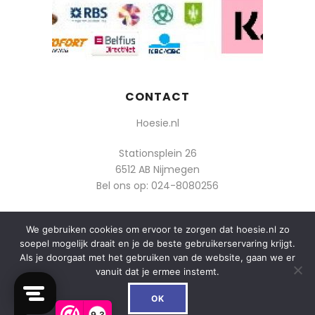
CONTACT
Hoesie.nl
Stationsplein 26
6512 AB Nijmegen
Bel ons op:
024-8080256
Of mail: info@hoesie.nl
We gebruiken cookies om ervoor te zorgen dat hoesie.nl zo
soepel mogelijk draait en je de beste gebruikerservaring krijgt.
Als je doorgaat met het gebruiken van de website, gaan we er
vanuit dat je ermee instemt.
0
© 2014-2025 Boozt - Hoesie.nl. All rights reserved.
OK
algemene voorwaarden
9,3