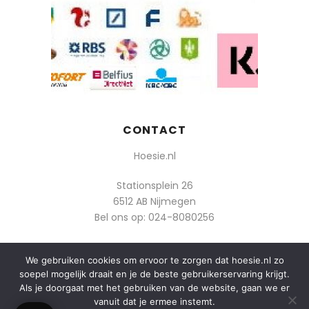
CONTACT
Hoesie.nl
Stationsplein 26
6512 AB Nijmegen
Bel ons op:
024-8080256
Of mail: info@hoesie.nl
We gebruiken cookies om ervoor te zorgen dat hoesie.nl zo
soepel mogelijk draait en je de beste gebruikerservaring krijgt.
Als je doorgaat met het gebruiken van de website, gaan we er
vanuit dat je ermee instemt.