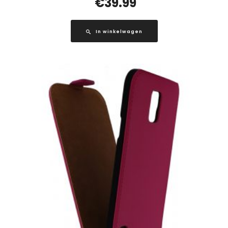
€
39.99
In winkelwagen