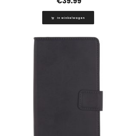
€
39.99
In winkelwagen