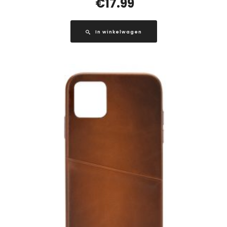
€
17.99
In winkelwagen