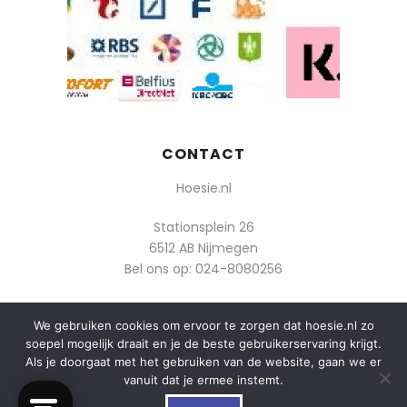
CONTACT
Hoesie.nl
Stationsplein 26
6512 AB Nijmegen
Bel ons op:
024-8080256
Of mail: info@hoesie.nl
We gebruiken cookies om ervoor te zorgen dat hoesie.nl zo
soepel mogelijk draait en je de beste gebruikerservaring krijgt.
Als je doorgaat met het gebruiken van de website, gaan we er
vanuit dat je ermee instemt.
0
© 2014-2025 Boozt - Hoesie.nl. All rights reserved.