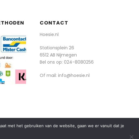
ETHODEN
CONTACT
Hoesie.nl
Stationsplein 26
6512 AB Nijmegen
Bel ons op:
024-8080256
Of mail: info@hoesie.nl
rgaat met het gebruiken van de website, gaan we er vanuit dat je