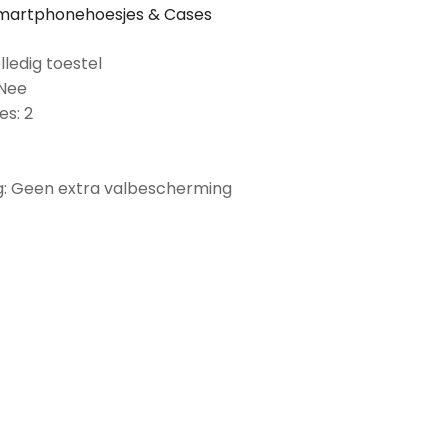
martphonehoesjes & Cases
lledig toestel
 Nee
es: 2
: Geen extra valbescherming