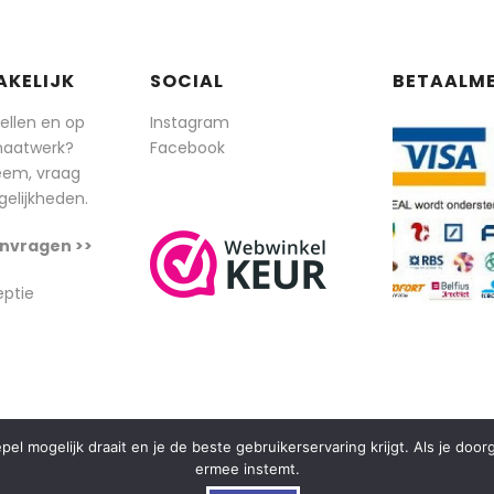
AKELIJK
SOCIAL
BETAALM
tellen en op
Instagram
maatwerk?
Facebook
eem, vraag
elijkheden.
nvragen >>
eptie
l mogelijk draait en je de beste gebruikerservaring krijgt. Als je doo
ermee instemt.