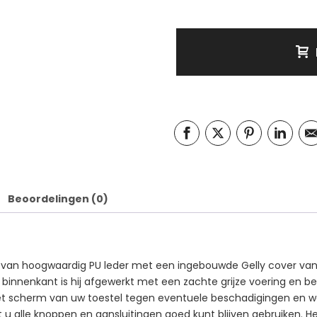
Beoordelingen (0)
t van hoogwaardig PU leder met een ingebouwde Gelly cover van
e binnenkant is hij afgewerkt met een zachte grijze voering en be
j het scherm van uw toestel tegen eventuele beschadigingen en
at u alle knoppen en aansluitingen goed kunt blijven gebruiken. H