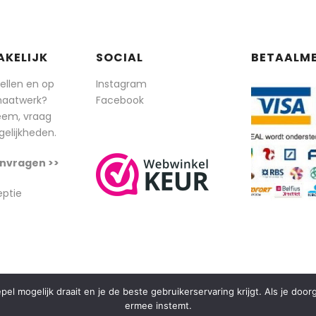
AKELIJK
SOCIAL
BETAALM
tellen en op
Instagram
maatwerk?
Facebook
eem, vraag
elijkheden.
nvragen >>
eptie
l mogelijk draait en je de beste gebruikerservaring krijgt. Als je doo
ermee instemt.