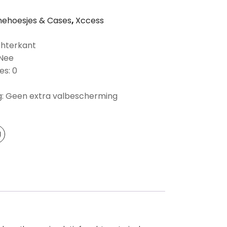
ehoesjes & Cases
,
Xccess
chterkant
 Nee
es: 0
: Geen extra valbescherming