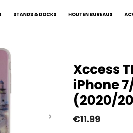
S
STANDS & DOCKS
HOUTEN BUREAUS
AC
Xccess T
iPhone 7
(2020/20
€
11.99