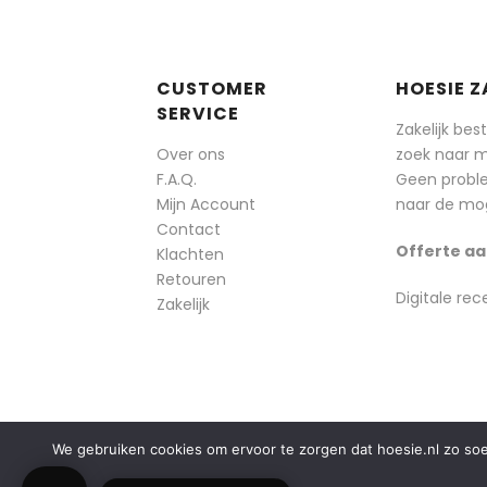
CUSTOMER
HOESIE Z
SERVICE
Zakelijk bes
Over ons
zoek naar 
F.A.Q.
Geen probl
Mijn Account
naar de mog
Contact
Offerte aa
Klachten
Retouren
Digitale rec
Zakelijk
We gebruiken cookies om ervoor te zorgen dat hoesie.nl zo soepe