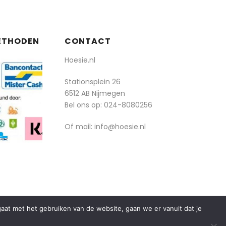
ETHODEN
CONTACT
Hoesie.nl
Stationsplein 26
6512 AB Nijmegen
Bel ons op:
024-8080256
Of mail: info@hoesie.nl
rgaat met het gebruiken van de website, gaan we er vanuit dat je