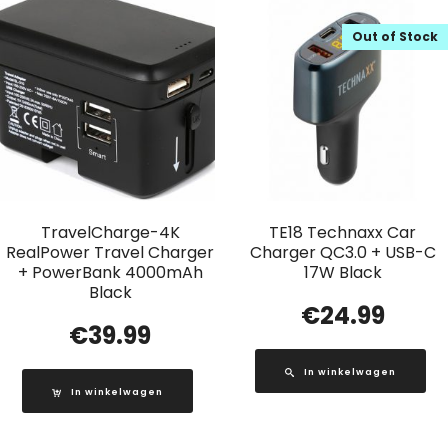
Out of Stock
TravelCharge-4K
TE18 Technaxx Car
RealPower Travel Charger
Charger QC3.0 + USB-C
+ PowerBank 4000mAh
17W Black
Black
€
24.99
€
39.99
In winkelwagen
In winkelwagen