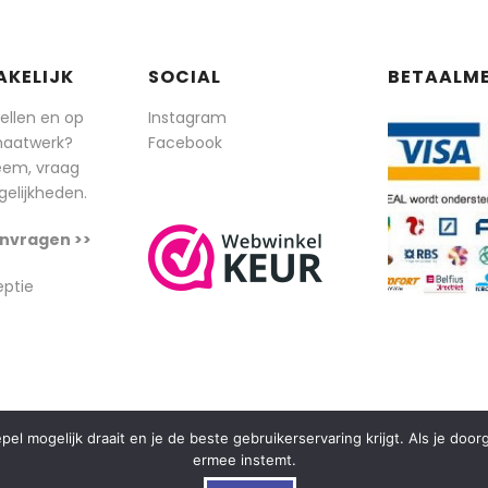
AKELIJK
SOCIAL
BETAALM
tellen en op
Instagram
maatwerk?
Facebook
eem, vraag
elijkheden.
nvragen >>
eptie
l mogelijk draait en je de beste gebruikerservaring krijgt. Als je doo
ermee instemt.