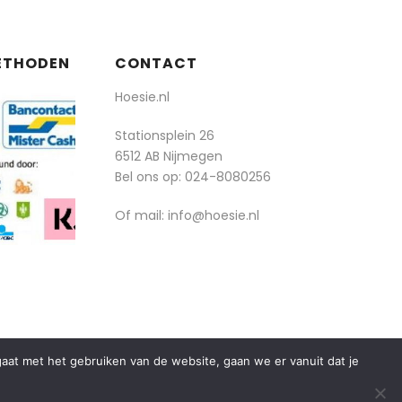
ETHODEN
CONTACT
Hoesie.nl
Stationsplein 26
6512 AB Nijmegen
Bel ons op:
024-8080256
Of mail: info@hoesie.nl
rgaat met het gebruiken van de website, gaan we er vanuit dat je