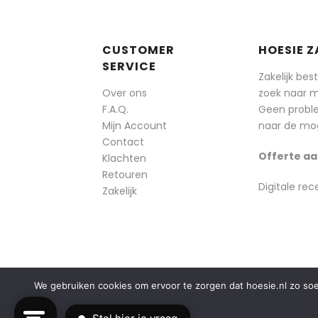
CUSTOMER
HOESIE Z
SERVICE
Zakelijk bes
Over ons
zoek naar 
F.A.Q.
Geen probl
Mijn Account
naar de mog
Contact
Offerte aa
Klachten
Retouren
Digitale rec
Zakelijk
We gebruiken cookies om ervoor te zorgen dat hoesie.nl zo soepe