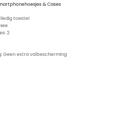
martphonehoesjes & Cases
lledig toestel
 Nee
es: 2
: Geen extra valbescherming