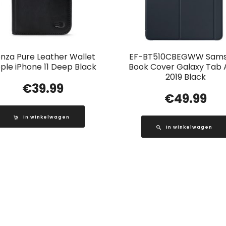
nza Pure Leather Wallet
EF-BT510CBEGWW Sam
ple iPhone 11 Deep Black
Book Cover Galaxy Tab A
2019 Black
€
39.99
€
49.99
In winkelwagen
In winkelwagen