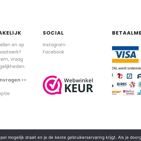
AKELIJK
SOCIAL
BETAALM
tellen en op
Instagram
maatwerk?
Facebook
eem, vraag
elijkheden.
nvragen >>
eptie
l mogelijk draait en je de beste gebruikerservaring krijgt. Als je doo