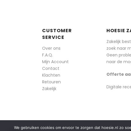
CUSTOMER
HOESIE Z
SERVICE
Zakelijk bes
Over ons
zoek naar 
F.A.Q.
Geen probl
Mijn Account
naar de mog
Contact
Offerte aa
Klachten
Retouren
Digitale rec
Zakelijk
We gebruiken cookies om ervoor te zorgen dat hoesie.nl zo soepe