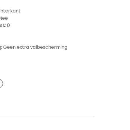
chterkant
 Nee
es: 0
: Geen extra valbescherming