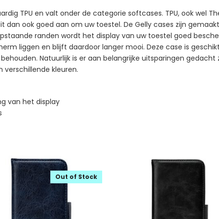
rdig TPU en valt onder de categorie softcases. TPU, ook wel The
sluit dan ook goed aan om uw toestel. De Gelly cases zijn gemaa
n opstaande randen wordt het display van uw toestel goed besch
scherm liggen en blijft daardoor langer mooi. Deze case is geschi
 behouden. Natuurlijk is er aan belangrijke uitsparingen gedacht
in verschillende kleuren.
g van het display
s
Out of Stock