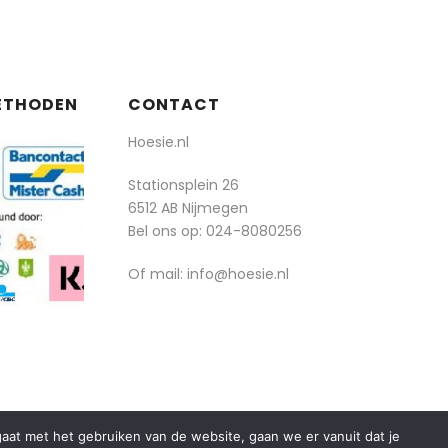
ETHODEN
CONTACT
Hoesie.nl
Stationsplein 26
6512 AB Nijmegen
Bel ons op:
024-8080256
Of mail: info@hoesie.nl
rgaat met het gebruiken van de website, gaan we er vanuit dat je