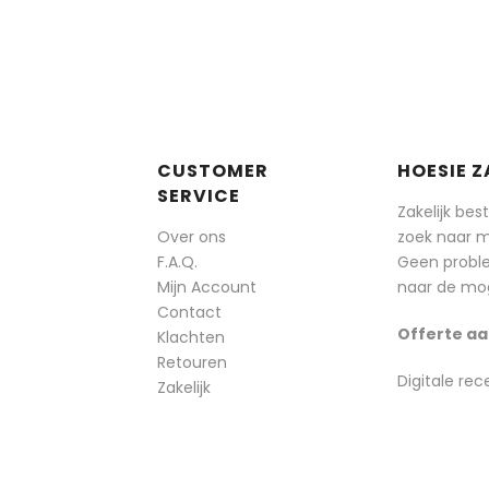
CUSTOMER
HOESIE Z
SERVICE
Zakelijk bes
Over ons
zoek naar 
F.A.Q.
Geen probl
Mijn Account
naar de mog
Contact
Offerte aa
Klachten
Retouren
Digitale rec
Zakelijk