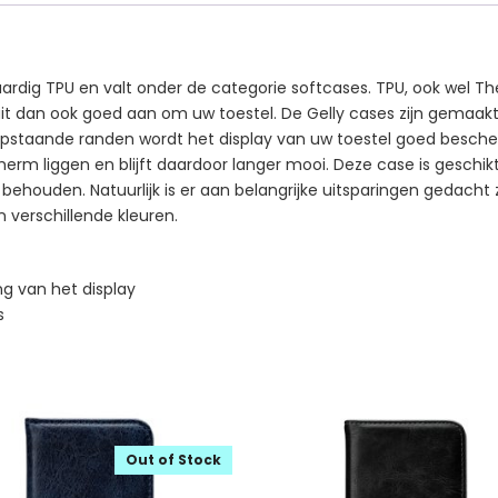
rdig TPU en valt onder de categorie softcases. TPU, ook wel The
sluit dan ook goed aan om uw toestel. De Gelly cases zijn gemaa
n opstaande randen wordt het display van uw toestel goed besch
scherm liggen en blijft daardoor langer mooi. Deze case is geschi
 behouden. Natuurlijk is er aan belangrijke uitsparingen gedacht
in verschillende kleuren.
g van het display
s
Out of Stock