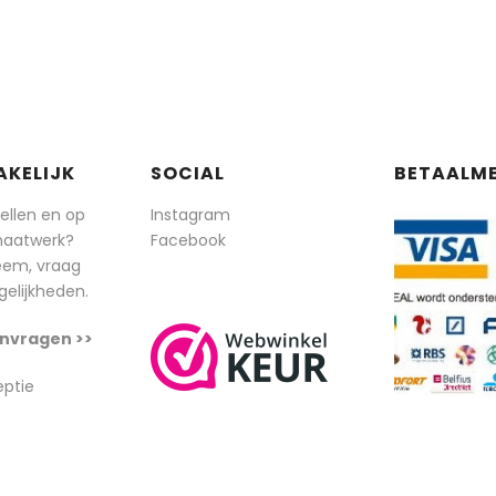
AKELIJK
SOCIAL
BETAALM
tellen en op
Instagram
maatwerk?
Facebook
eem, vraag
elijkheden.
nvragen >>
eptie