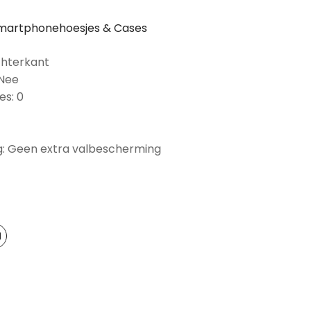
martphonehoesjes & Cases
chterkant
 Nee
es: 0
: Geen extra valbescherming